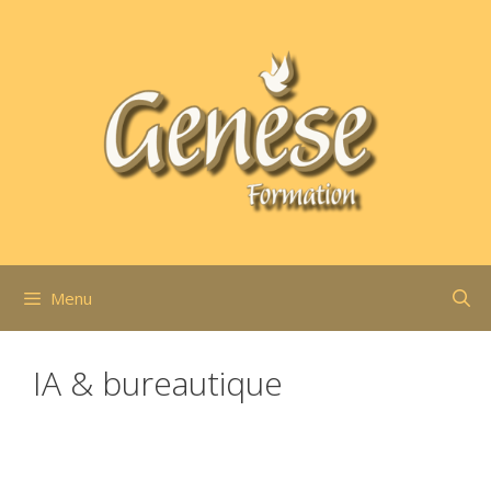
Aller
au
contenu
Menu
IA & bureautique