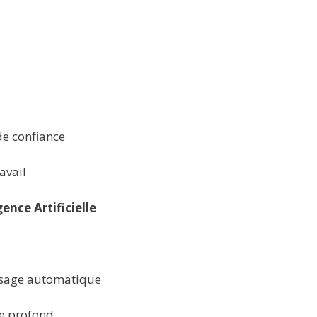
de confiance
avail
ence Artificielle
ssage automatique
ge profond