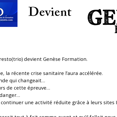
resto(trio) devient Genèse Formation.
e, la récente crise sanitaire l’aura accélérée.
onde qui changeait…
cours de cette épreuve…
n danger…
 continuer une activité réduite grâce à leurs site
serait tout à fait comme avant et qu’il fallait nous